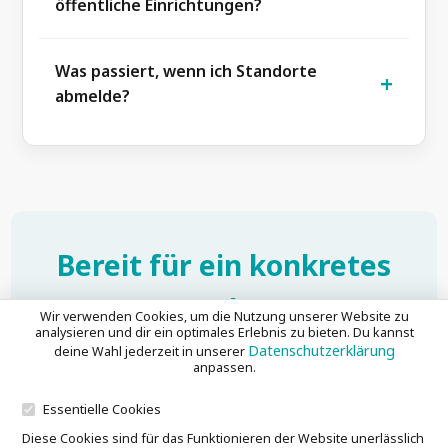
öffentliche Einrichtungen?
Ja, auf Anfrage. Schreib uns, wir machen dir
gerne ein konkretes Angebot.
Was passiert, wenn ich Standorte
abmelde?
Der Tarif passt sich automatisch an die
aktuelle Standortzahl an. Kein Lock-in. Du
behältst deine Daten und kannst sie
jederzeit exportieren.
Bereit für ein konkretes
Angebot?
Wir verwenden Cookies, um die Nutzung unserer Website zu
analysieren und dir ein optimales Erlebnis zu bieten. Du kannst
Datenschutzerklärung
deine Wahl jederzeit in unserer
Wir machen dir gerne eine Demo und ein
anpassen.
massgeschneidertes Angebot, sobald wir deine
Essentielle Cookies
Küche kennen.
Diese Cookies sind für das Funktionieren der Website unerlässlich